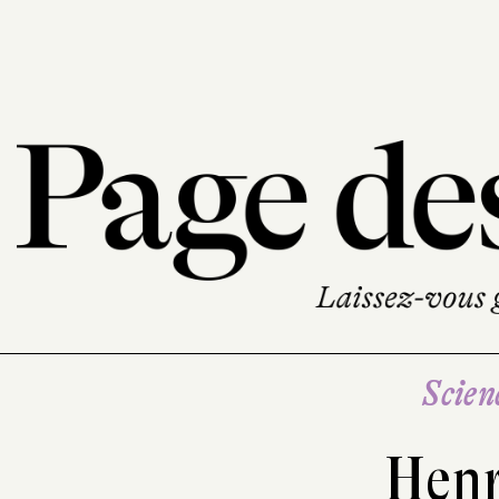
Scien
Hen