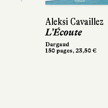
Previous
Éric Dupont
La Couleur du
temps ou
L’Incroyable
Histoire de
Mary
Gallagher
10/18
358 pages, 8,90 €