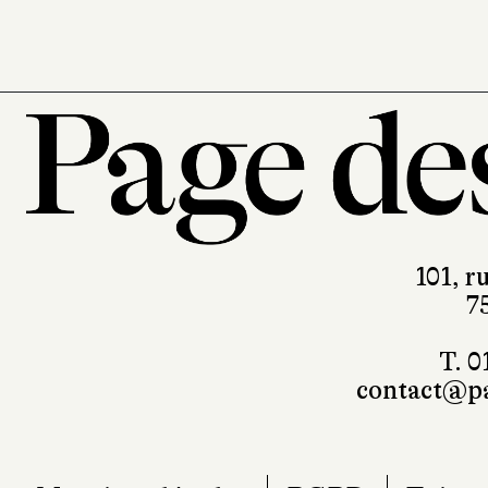
101, r
7
T. 0
contact@pa