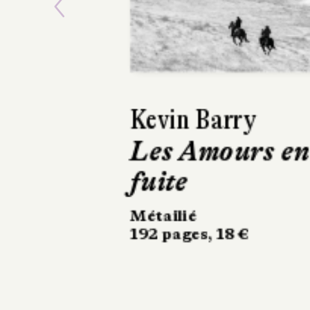
Previous
Amira Ghenim
Le Désastre de
la maison des
notables
10/18
528 pages, 10,90 €