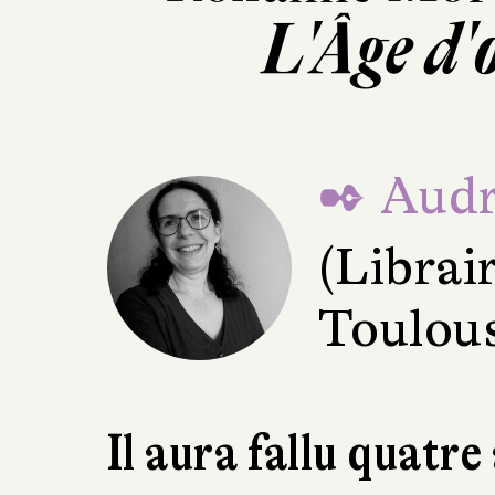
L'Âge d'
✒ Audr
(Librair
Toulou
Il aura fallu quatre