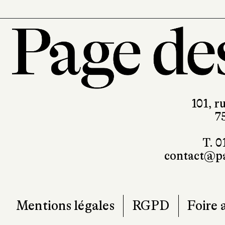
101, r
7
T. 0
contact@pa
Mentions légales
RGPD
Foire 