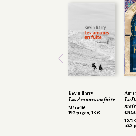
Previous
Kevin Barry
Amira
Amira
Les Amours en fuite
Le Dé
Le Dé
maiso
maiso
Métailié
notab
notab
192 pages, 18 €
10/18
10/18
528 pa
528 pa