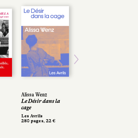
POCHE
Next
Alissa Wenz
Alissa Wenz
Charles Aubert
Le Désir dans la
Le Désir dans la
Danser encore
cage
cage
Folio
172 pages, 8,50 €
Les Avrils
Les Avrils
280 pages, 22 €
280 pages, 22 €