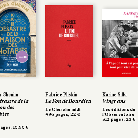
POCHE
POCHE
 Ghenim
 Ghenim
Fabrice Pliskin
Fabrice Pliskin
Karine Silla
Karine Silla
sastre de la
sastre de la
Le Fou de Bourdieu
Le Fou de Bourdieu
Vingt ans
Vingt ans
n des
n des
Le Cherche midi
Le Cherche midi
Les éditions de
Les éditions de
les
les
496 pages, 22 €
496 pages, 22 €
l’Observatoire
l’Observatoire
312 pages, 23 €
312 pages, 23 €
ges, 10,90 €
ges, 10,90 €