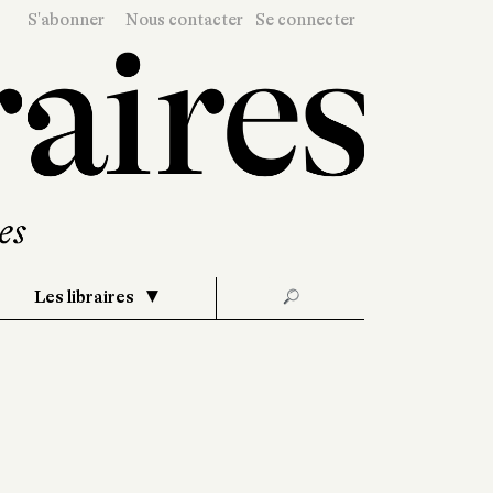
S'abonner
Nous contacter
Se connecter
Les libraires
🔎