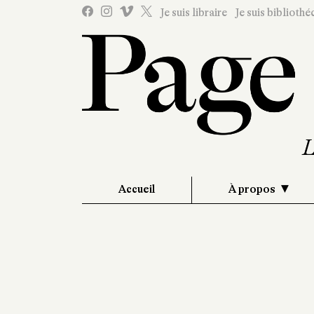
Je suis libraire
Je suis bibliothé
Accueil
À propos