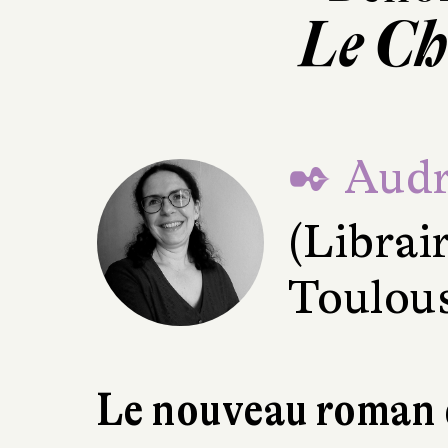
Le Ch
✒ Audr
(Librair
Toulou
Le nouveau roman 