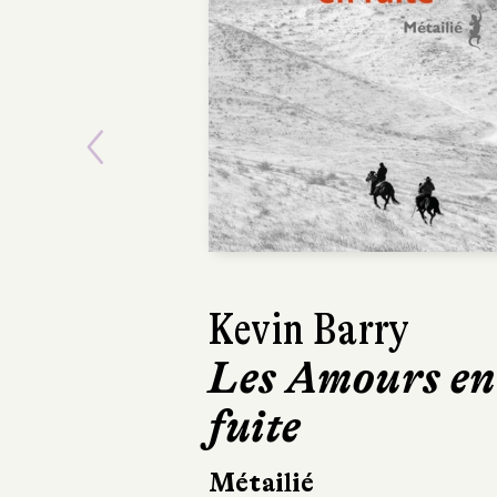
Previous
Kevin Barry
Amira Ghenim
Les Amours en
Le Désastre d
fuite
la maison des
notables
Métailié