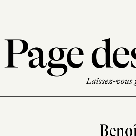
Benoî