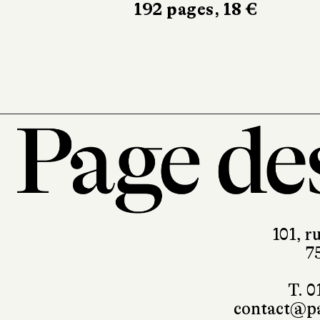
192 pages, 18 €
10/18
528 pages, 10,90 €
101, r
7
T. 0
contact@pa