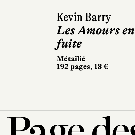
Amira Ghenim
Le Désastre de
la maison des
notables
10/18
528 pages, 10,90 €