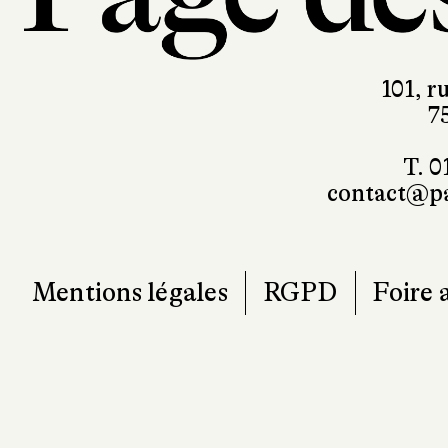
101, r
7
T. 0
contact@pa
Mentions légales
RGPD
Foire 