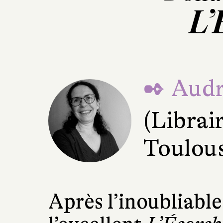
L’
✒ Audr
(Librair
Toulou
Après l’inoubliabl