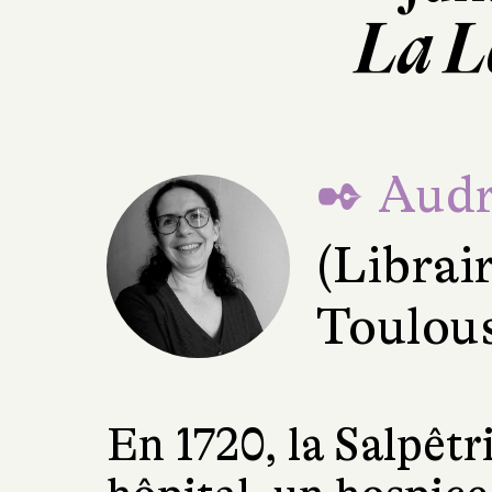
La L
✒ Audr
(Librair
Toulou
En 1720, la Salpêtri