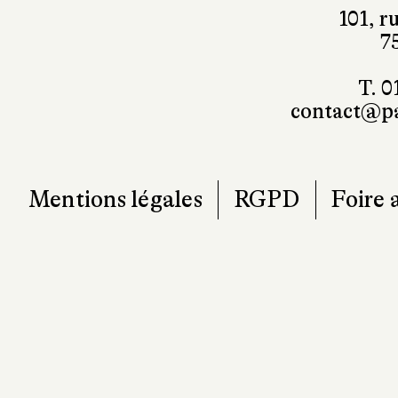
101, r
7
T. 0
contact@pa
Mentions légales
RGPD
Foire 