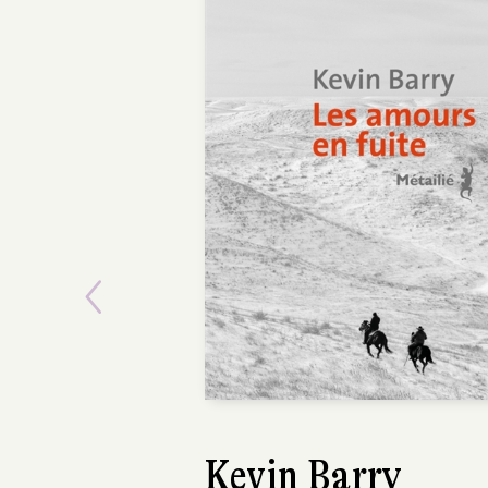
POCHE
Previous
Amira Ghenim