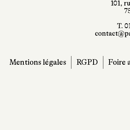
101, r
7
T. 0
contact@pa
Mentions légales
RGPD
Foire 