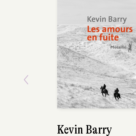
POCHE
Previous
Amira Ghenim