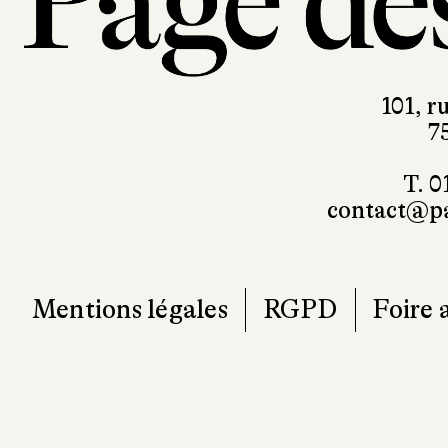
101, r
7
T. 0
contact@pa
Mentions légales
RGPD
Foire 