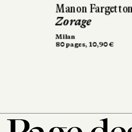
Barbara
Kosmowska
Celui qui
voulait tout
réparer
Père Fouettard
128 pages, 14 €