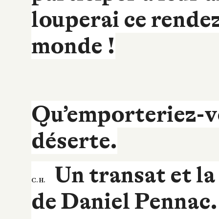
louperai ce rende
monde !
Qu’emporteriez-vo
déserte.
Un transat et l
C. H.
de Daniel Pennac. 