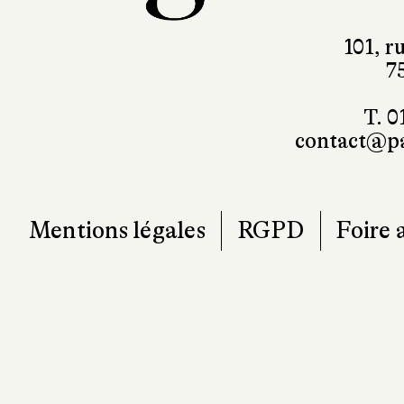
101, r
7
T. 0
contact@pa
Mentions légales
RGPD
Foire 