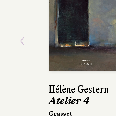
Previous
Hélène Gestern
Mikołaj Łozíns
Atelier 4
Les Enfants
Stramer
Grasset