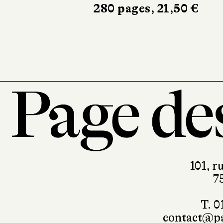
280 pages, 21,50 €
Noir sur Blanc
296 pages, 24 €
101, r
7
T. 0
contact@pa