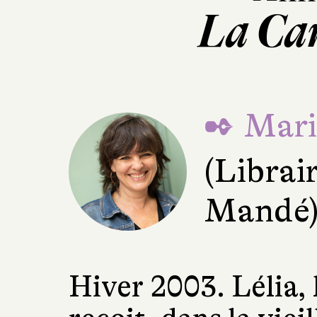
La Car
✒ Mari
(Librai
Mandé
Hiver 2003. Lélia, 