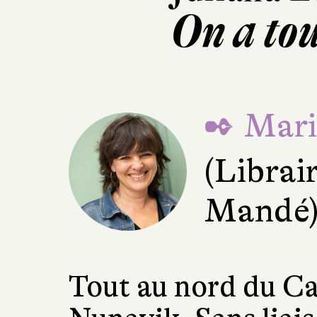
On a to
✒ Mari
(Librai
Mandé
Tout au nord du Ca