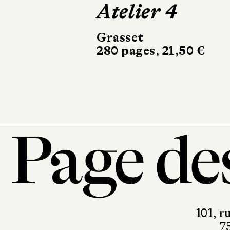
Atelier 4
Les Enfan
Stramer
Grasset
280 pages, 21,50 €
Noir sur Blanc
296 pages, 24 €
101, r
7