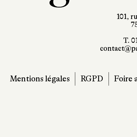
101, r
7
T. 0
contact@pa
Mentions légales
RGPD
Foire 