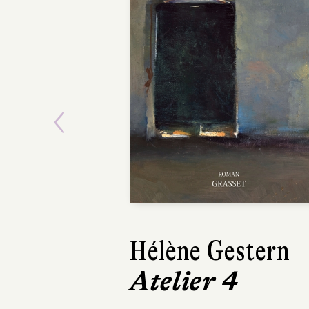
Previous
Hélène Gestern
Mikołaj Łozínsk
Atelier 4
Les Enfants