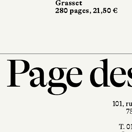
Stramer
Grasset
280 pages, 21,50 €
Noir sur Blanc
296 pages, 24 €
101, r
7
T. 0