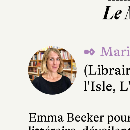
Le 
✒ Mari
(Librai
l'Isle, 
Emma Becker pours