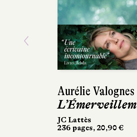
Previous
Aurélie Valognes
Clar
L’Émerveillem
Goro
Fem
JC Lattès
236 pages, 20,90 €
bor