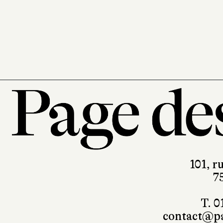
Actes
236 pa
101, r
7
T. 0
contact@pa