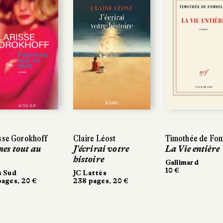
sse Gorokhoff
Claire Léost
Timothée de Fom
es tout au
J'écrirai votre
La Vie entière
histoire
Gallimard
10 €
s Sud
JC Lattès
ages, 20 €
238 pages, 20 €