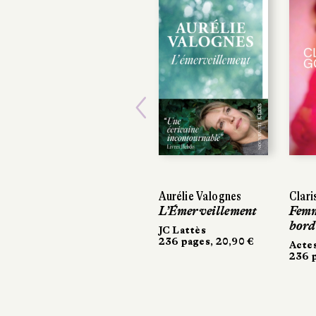
Previous
Aurélie Valognes
Clari
L’Émerveillement
Femm
bord
JC Lattès
236 pages, 20,90 €
Acte
236 p