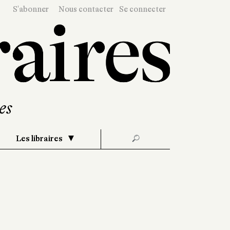
S'abonner
Nous contacter
Se connecter
Les libraires
🔎