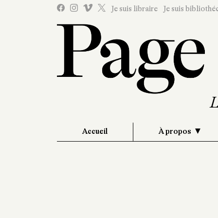
Je suis libraire
Je suis bibliothé
Accueil
À propos