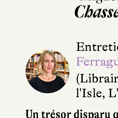
Chasse
Entreti
Ferrag
(Librai
l'Isle, 
Un trésor disparu q