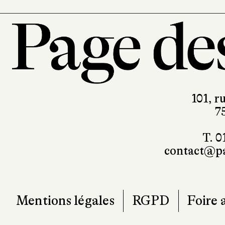
101, r
7
T. 0
contact@pa
Mentions légales
RGPD
Foire 