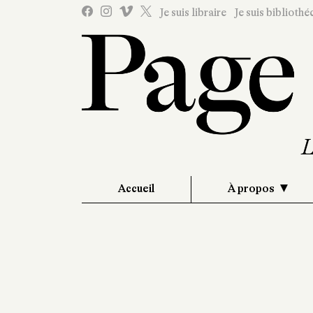
Je suis libraire
Je suis bibliothé
Accueil
À propos