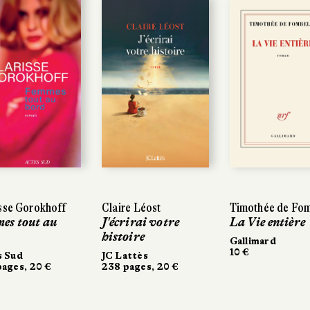
e Gorokhoff
e Gorokhoff
Claire Léost
Claire Léost
Timothée de Fombe
Timothée de Fombe
 tout au
 tout au
J'écrirai votre
J'écrirai votre
La Vie entière
La Vie entière
histoire
histoire
Gallimard
Gallimard
10 €
10 €
ud
ud
JC Lattès
JC Lattès
es, 20 €
es, 20 €
238 pages, 20 €
238 pages, 20 €