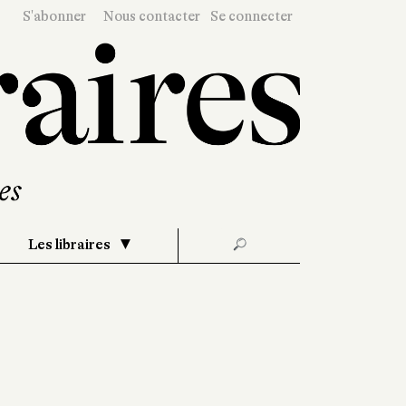
S'abonner
Nous contacter
Se connecter
Les libraires
🔎