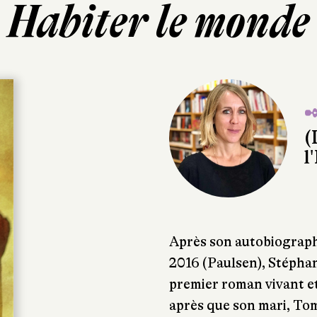
Habiter le monde
✒
(
l
Après son autobiograp
2016 (Paulsen), Stéphan
premier roman vivant et
après que son mari, Tom