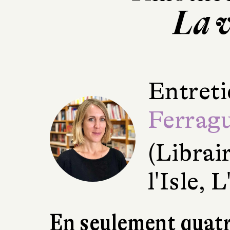
La v
Entreti
Ferrag
(Librai
l'Isle, 
En seulement quatr