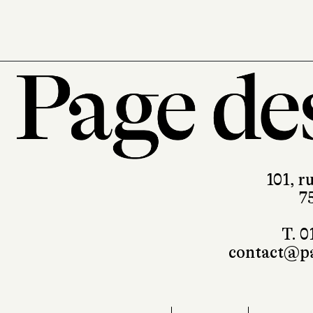
101, r
7
T. 0
contact@pa