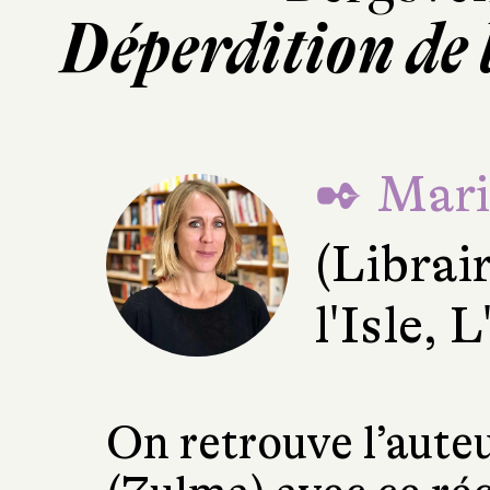
Déperdition de
✒ Mari
(Librai
l'Isle, 
On retrouve l’aute