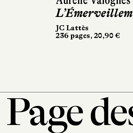
Gorokhoff
Femmes tout a
bord
Actes Sud
236 pages, 20 €