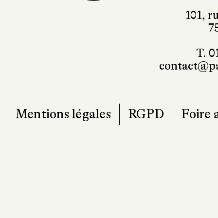
101, r
7
T. 0
contact@pa
Mentions légales
RGPD
Foire 