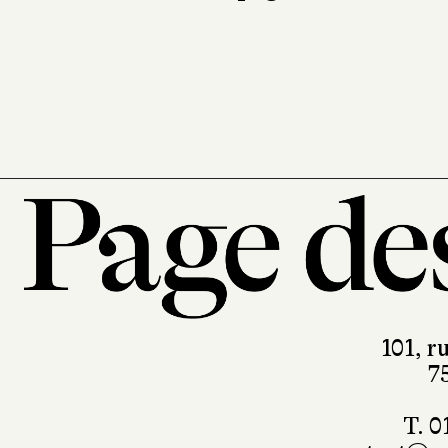
bord
Actes Sud
236 pages, 20 €
101, r
7
T. 0