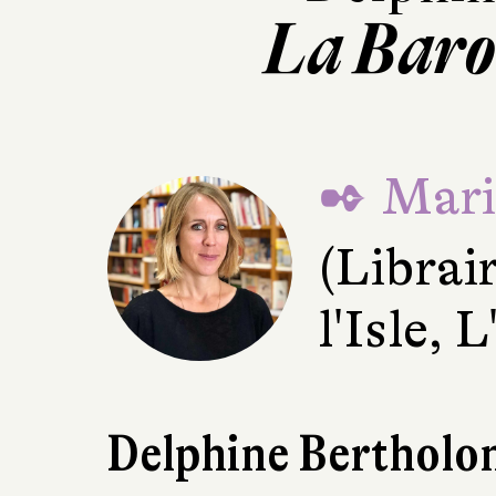
La Baro
✒ Mari
(Librai
l'Isle, 
Delphine Bertholon