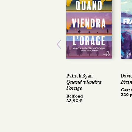
Previous
Patrick Ryan
David
David
Quand viendra
Fran
Fran
l'orage
Cast
Cast
220 p
220 p
Belfond
23,90 €