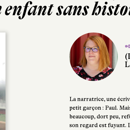
 enfant sans histo
✒
(
L
La narratrice, une écri
petit garçon : Paul. Mais
beaucoup, dort peu, refus
son regard est fuyant. L