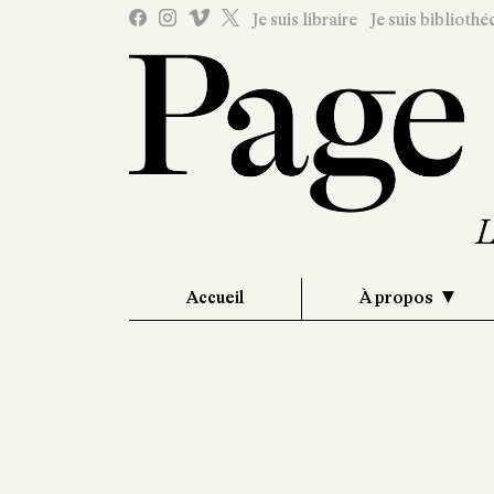
Je suis libraire
Je suis bibliothé
Accueil
À propos