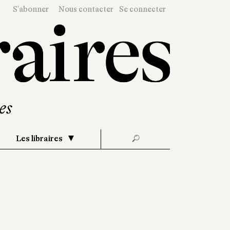
S'abonner
Nous contacter
Se connecter
Les libraires
🔎