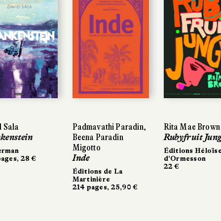
 Sala
 Sala
Padmavathi Paradin,
Padmavathi Paradin,
Rita Mae Brown
Rita Mae Brown
kenstein
kenstein
Beena Paradin
Beena Paradin
Rubyfruit Jung
Rubyfruit Jung
Migotto
Migotto
erman
erman
Éditions Héloïse
Éditions Héloïse
Inde
Inde
ages, 28 €
ages, 28 €
d’Ormesson
d’Ormesson
22 €
22 €
Éditions de La
Éditions de La
Martinière
Martinière
214 pages, 25,90 €
214 pages, 25,90 €