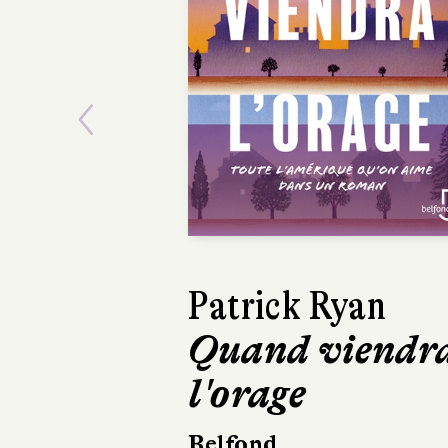
Previous
Patrick Ryan
David 
Quand viendr
Frank
l'orage
Casterm
220 pages
Belfond