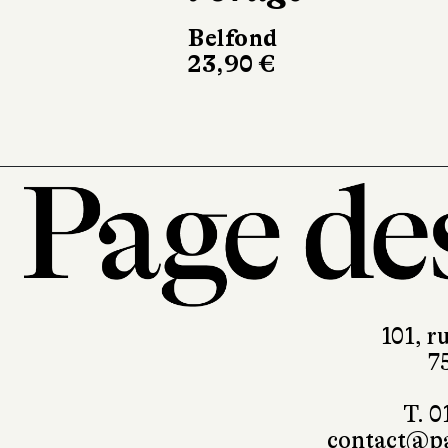
220 pages, 28 €
101, r
7