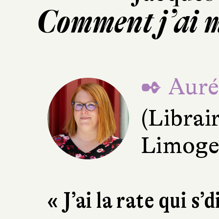
Comment j’ai 
✒ Aurél
(Librai
Limoge
« J’ai la rate qui s’d