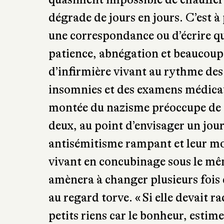
patience, abnégation et beaucoup
d’infirmière vivant au rythme des 
insomnies et des examens médicau
montée du nazisme préoccupe de pl
deux, au point d’envisager un jour 
antisémitisme rampant et leur mo
vivant en concubinage sous le mêm
amènera à changer plusieurs fois
au regard torve. « Si elle devait ra
petits riens car le bonheur, estime-
toutes petits choses. » Ce sont ces
couple au jour le jour : une accal
promenade, un film au cinéma, la 