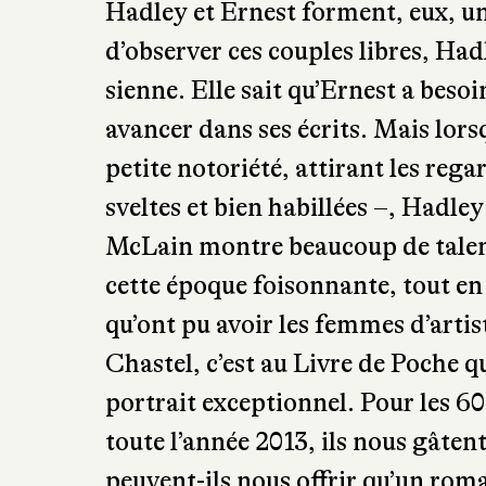
avancer dans ses écrits. Mais lor
petite notoriété, attirant les re
sveltes et bien habillées –, Hadle
McLain montre beaucoup de talent 
cette époque foisonnante, tout en
qu’ont pu avoir les femmes d’art
Chastel, c’est au Livre de Poche q
portrait exceptionnel. Pour les 60
toute l’année 2013, ils nous gâten
peuvent-ils nous offrir qu’un roma
Si Hadley a plus particulièrement
Hemingway, il est une autre femm
courage et l’amour indéfectible p