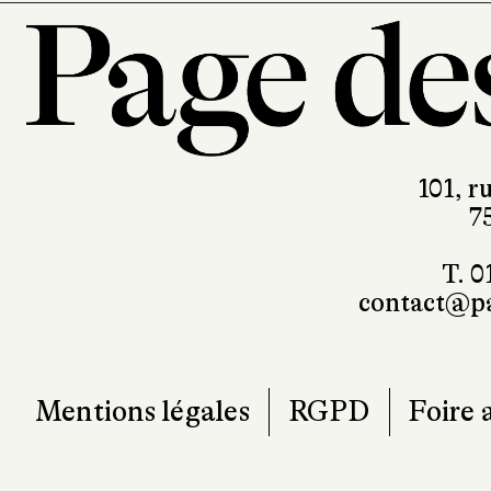
101, r
7
T. 0
contact@pa
Mentions légales
RGPD
Foire 