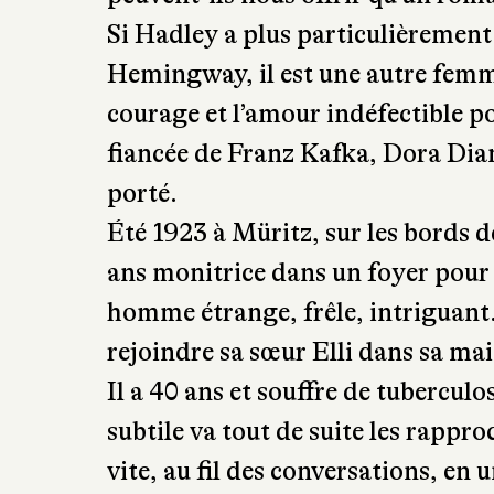
fiancée de Franz Kafka, Dora Diam
porté.
Été 1923 à Müritz, sur les bords 
ans monitrice dans un foyer pour 
homme étrange, frêle, intriguant
rejoindre sa sœur Elli dans sa ma
Il a 40 ans et souffre de tubercul
subtile va tout de suite les rappr
vite, au fil des conversations, en
est plus à sa première relation se
Felice Bauer, Julie Wohryzek ou e
jeune femme encore préservée des 