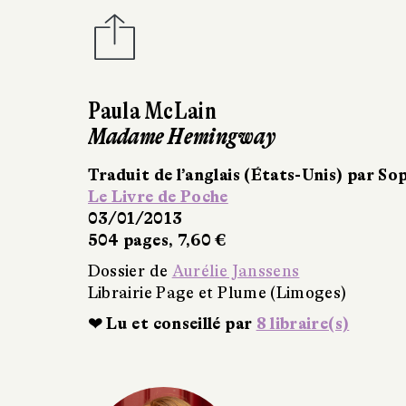
Michael Kumpfmüller
La Splendeur de la vie
Traduit de l’allemand par Bernard Kreis
Albin Michel
03/01/2013
304 pages, 19,50 €
Dossier de
Aurélie Janssens
Librairie Page et Plume (Limoges)
❤ Lu et conseillé par
9 libraire(s)
✒ Aurélie Ja
(Librairie P