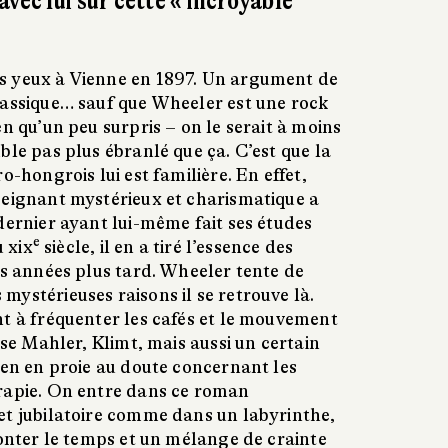
vec lui sur cette « incroyable
s yeux à Vienne en 1897. Un argument de
lassique… sauf que Wheeler est une rock
en qu’un peu surpris – on le serait à moins
ble pas plus ébranlé que ça. C’est que la
o-hongrois lui est familière. En effet,
seignant mystérieux et charismatique a
dernier ayant lui-même fait ses études
e
u xix
siècle, il en a tiré l’essence des
es années plus tard. Wheeler tente de
ystérieuses raisons il se retrouve là.
nt à fréquenter les cafés et le mouvement
ise Mahler, Klimt, mais aussi un certain
ien en proie au doute concernant les
rapie. On entre dans ce roman
et jubilatoire comme dans un labyrinthe,
monter le temps et un mélange de crainte