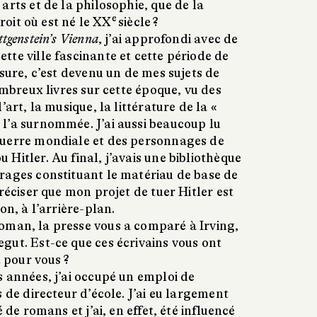
arts et de la philosophie, que de la
e
droit où est né le XX
siècle ?
tgenstein’s Vienna
, j’ai approfondi avec de
te ville fascinante et cette période de
esure, c’est devenu un de mes sujets de
ombreux livres sur cette époque, vu des
’art, la musique, la littérature de la «
l’a surnommée. J’ai aussi beaucoup lu
Guerre mondiale et des personnages de
Hitler. Au final, j’avais une bibliothèque
rages constituant le matériau de base de
préciser que mon projet de tuer Hitler est
on, à l’arrière-plan.
oman, la presse vous a comparé à Irving,
gut. Est-ce que ces écrivains vous ont
t pour vous ?
 années, j’ai occupé un emploi de
s de directeur d’école. J’ai eu largement
 de romans et j’ai, en effet, été influencé