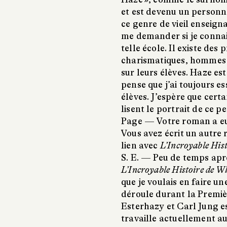
et est devenu un person
ce genre de vieil enseign
me demander si je connais
telle école. Il existe des
charismatiques, hommes 
sur leurs élèves. Haze e
pense que j’ai toujours e
élèves. J’espère que cert
lisent le portrait de ce 
Page —
Votre roman a eu
Vous avez écrit un autre
lien avec
L’Incroyable His
S. E. —
Peu de temps aprè
L’Incroyable Histoire de W
que je voulais en faire un
déroule durant la Premiè
Esterhazy et Carl Jung e
travaille actuellement au