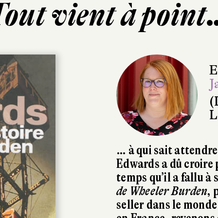
Tout vient à point
E
J
(
L
… à qui sait attendr
Edwards a dû croire 
temps qu’il a fallu 
de Wheeler Burden
, 
seller dans le mond