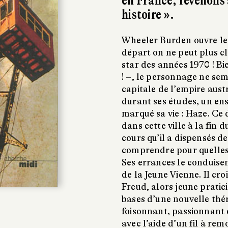
en France, revenons a
histoire ».
Wheeler Burden ouvre le
départ on ne peut plus c
star des années 1970 ! Bi
! –, le personnage ne sem
capitale de l’empire austr
durant ses études, un en
marqué sa vie : Haze. Ce 
dans cette ville à la fin d
cours qu’il a dispensés d
comprendre pour quelles m
Ses errances le conduise
de la Jeune Vienne. Il cro
Freud, alors jeune pratic
bases d’une nouvelle thé
foisonnant, passionnant 
avec l’aide d’un fil à re