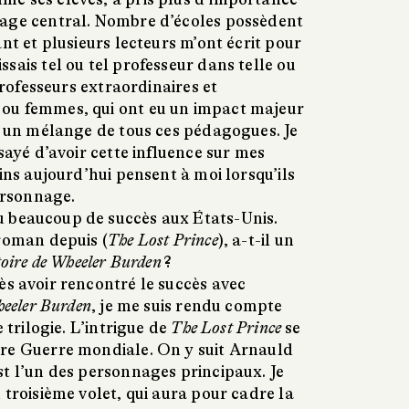
nage central. Nombre d’écoles possèdent
ant et plusieurs lecteurs m’ont écrit pour
sais tel ou tel professeur dans telle ou
 professeurs extraordinaires et
ou femmes, qui ont eu un impact majeur
st un mélange de tous ces pédagogues. Je
ssayé d’avoir cette influence sur mes
ains aujourd’hui pensent à moi lorsqu’ils
personnage.
 beaucoup de succès aux États-Unis.
 roman depuis (
The Lost Prince
), a-t-il un
toire de Wheeler Burden
?
s avoir rencontré le succès avec
heeler Burden
, je me suis rendu compte
e trilogie. L’intrigue de
The Lost Prince
se
re Guerre mondiale. On y suit Arnauld
st l’un des personnages principaux. Je
 troisième volet, qui aura pour cadre la