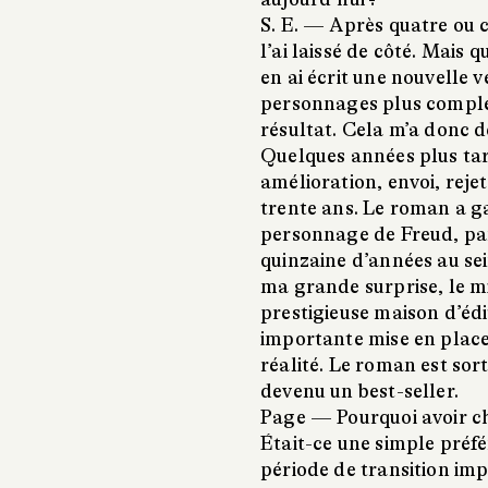
S. E. —
Après quatre ou c
l’ai laissé de côté. Mais q
en ai écrit une nouvelle ve
personnages plus comple
résultat. Cela m’a donc d
Quelques années plus tar
amélioration, envoi, rejet
trente ans. Le roman a ga
personnage de Freud, par
quinzaine d’années au sei
ma grande surprise, le m
prestigieuse maison d’édi
importante mise en place.
réalité. Le roman est sort
devenu un best-seller.
Page —
Pourquoi avoir ch
Était-ce une simple préf
période de transition im