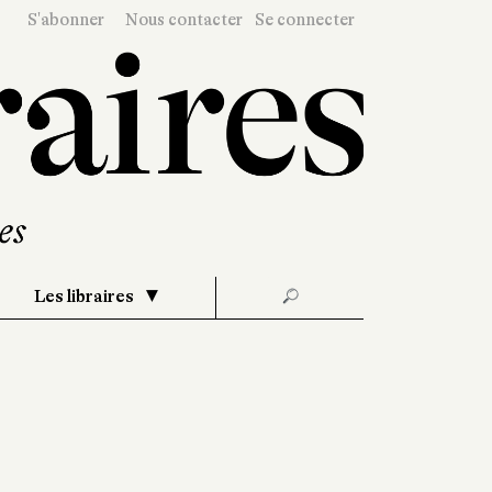
S'abonner
Nous contacter
Se connecter
Les libraires
🔎