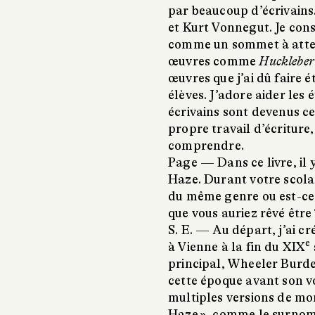
par beaucoup d’écrivains.
et Kurt Vonnegut. Je con
comme un sommet à atteind
œuvres comme
Huckleber
œuvres que j’ai dû faire 
élèves. J’adore aider les
écrivains sont devenus ce
propre travail d’écriture,
comprendre.
Page —
Dans ce livre, i
Haze. Durant votre scola
du même genre ou est-ce 
que vous auriez rêvé être 
S. E. —
Au départ, j’ai cr
e
à Vienne à la fin du XIX
principal, Wheeler Burden
cette époque avant son v
multiples versions de mo
Haze », comme le surnomm