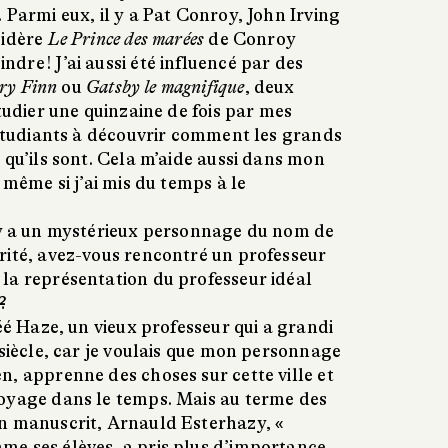
 Parmi eux, il y a Pat Conroy, John Irving
sidère
Le Prince des marées
de Conroy
re ! J’ai aussi été influencé par des
ry Finn
ou
Gatsby le magnifique
, deux
étudier une quinzaine de fois par mes
 étudiants à découvrir comment les grands
 qu’ils sont. Cela m’aide aussi dans mon
 même si j’ai mis du temps à le
l y a un mystérieux personnage du nom de
rité, avez-vous rencontré un professeur
la représentation du professeur idéal
?
éé Haze, un vieux professeur qui a grandi
siècle, car je voulais que mon personnage
, apprenne des choses sur cette ville et
oyage dans le temps. Mais au terme des
n manuscrit, Arnauld Esterhazy, «
e ses élèves, a pris plus d’importance