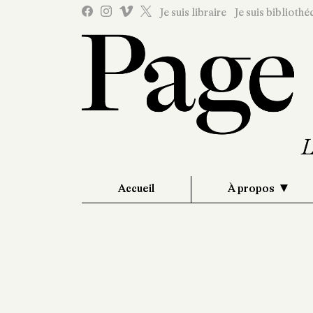
Je suis libraire
Je suis bibliothé
Accueil
À propos