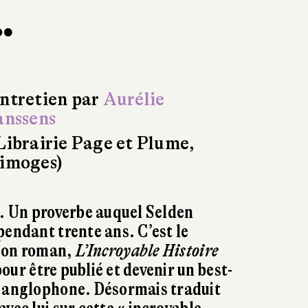
…
ntretien par
Aurélie
anssens
Librairie Page et Plume,
imoges)
e. Un proverbe auquel Selden
pendant trente ans. C’est le
à son roman,
L’Incroyable Histoire
pour être publié et devenir un best-
e anglophone. Désormais traduit