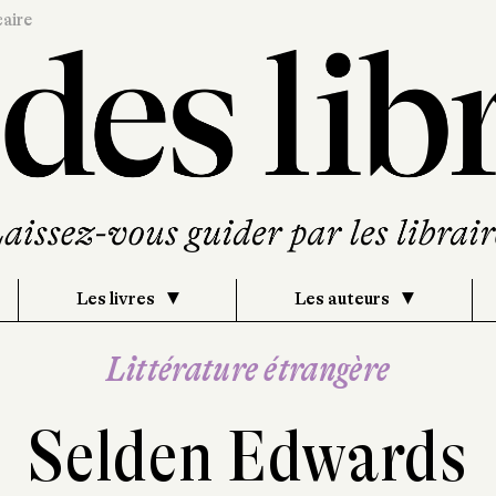
caire
Les livres
Les auteurs
Littérature étrangère
Selden Edwards