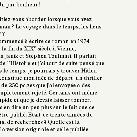
Un pur bonheur !
itiez-vous aborder lorsque vous avez
oman ? Le voyage dans le temps, les liens
 ?
commencé à écrire ce roman en 1974
e
r la fin du XIX
siècle à Vienne,
n Janik et Stephen Toulmin). Il parlait
 l’Histoire et j’ai tout de suite pensé que
 le temps, je pourrais y trouver Hitler,
 constitué mon idée de départ : un thriller
n de 250 pages que j’ai envoyée à des
 complètement rejeté. Certains ont même
tupide et que je devais laisser tomber.
en dire un peu plus sur le fait que ce
 être publié. Était-ce trente années de
ns, de recherches ? Quelle est la
a version originale et celle publiée