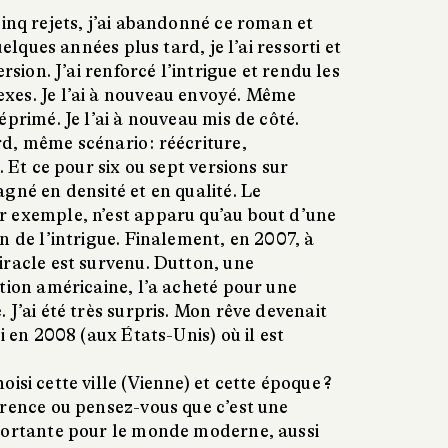
inq rejets, j’ai abandonné ce roman et
uelques années plus tard, je l’ai ressorti et
rsion. J’ai renforcé l’intrigue et rendu les
xes. Je l’ai à nouveau envoyé. Même
éprimé. Je l’ai à nouveau mis de côté.
d, même scénario : réécriture,
. Et ce pour six ou sept versions sur
gné en densité et en qualité. Le
 exemple, n’est apparu qu’au bout d’une
n de l’intrigue. Finalement, en 2007, à
iracle est survenu. Dutton, une
tion américaine, l’a acheté pour une
 J’ai été très surpris. Mon rêve devenait
i en 2008 (aux États-Unis) où il est
oisi cette ville (Vienne) et cette époque ?
érence ou pensez-vous que c’est une
portante pour le monde moderne, aussi