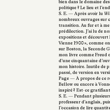
bien dans le domaine des 
politique ? Le lieu et l’en
S. E. —
Après avoir lu
Wit
nombreux ouvrages sur cet
transition. Au fur et à m
prédilection. J’ai lu de n
expositions et découvert l
Vienne 1900 », comme on 
sur Boston, la Seconde 
mon livre comme Freud ou 
d’une cinquantaine d’ouv
mon histoire. Inutile de 
passé, de version en versi
Page —
À propos de ce r
Bellow ou encore à Vonne
inspiré ? Est-ce gratifian
S. E. —
Pendant plusieurs
professeur d’anglais, pui
l’occasion de lire quantité