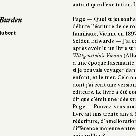
autant que d’excitation. 
 Burden
Page —
Quel sujet souha
débuté l’écriture de ce r
 Hubert
familiaux, Vienne en 1897
Selden Edwards —
J’ai 
après avoir lu un livre su
Wittgenstein’s Vienna
(Alla
d’une époque fascinante de
si je pouvais voyager dans
enfant, et le tuer. Cela a
dont j’ai écrit une versio
éditeurs. Le livre a été
dit que c’était une idée s
Page —
Pouvez-vous nous 
livre ait mis trente ans à
réécriture, d’amélioratio
différence majeure entre l
aujourd’hui ?