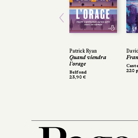
Previous
Patrick Ryan
David Sala
David Sala
Quand viendra
Frankenstei
Frankenste
l'orage
Casterman
Casterman
220 pages, 2
220 pages, 2
Belfond
23,90 €