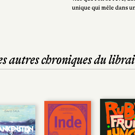
unique qui mêle dans un 
es autres chroniques du librai