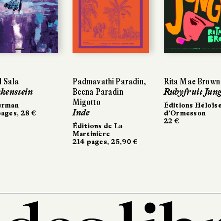
Padmavathi Paradin,
Padmavathi Paradin,
Rita Mae Brown
Rita Mae Brown
n
in
Beena Paradin
Beena Paradin
Rubyfruit Jungle
Rubyfruit Jungle
Migotto
Migotto
Éditions Héloïse
Éditions Héloïse
Inde
Inde
8 €
8 €
d’Ormesson
d’Ormesson
22 €
22 €
Éditions de La
Éditions de La
Martinière
Martinière
214 pages, 25,90 €
214 pages, 25,90 €