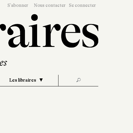
S'abonner
Nous contacter
Se connecter
Les libraires
🔎