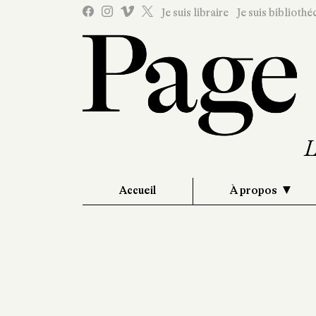
Je suis libraire
Je suis bibliothé
Accueil
À propos