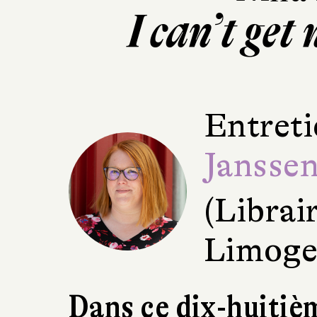
I can’t get
Entreti
Jansse
(Librai
Limoge
Dans ce dix-huitiè