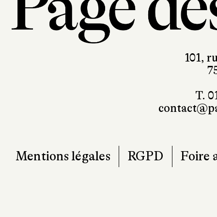
101, r
7
T. 0
contact@pa
Mentions légales
RGPD
Foire 