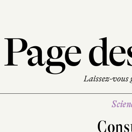
Scien
Const