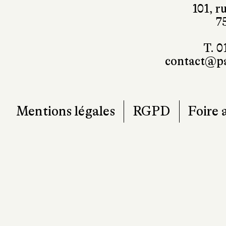
101, r
7
T. 0
contact@pa
Mentions légales
RGPD
Foire 