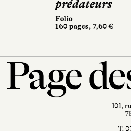
prédateurs
Folio
160 pages, 7,60 €
101, r
7
T. 0