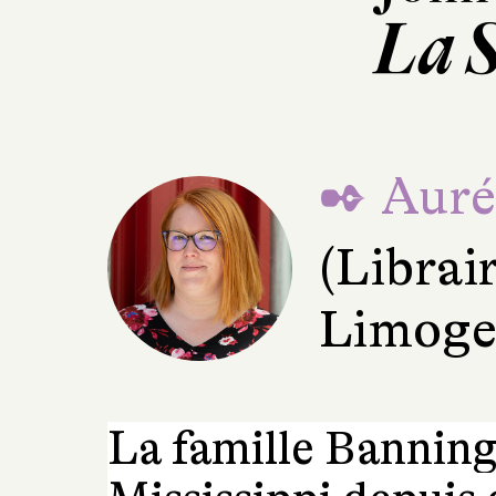
La 
✒ Aurél
(Librai
Limoge
La famille Banning 