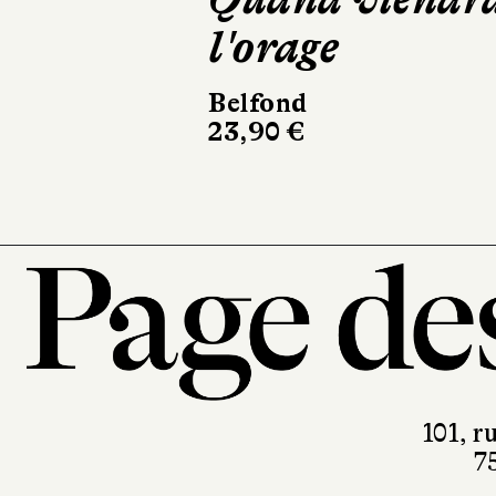
l'orage
Casterman
220 pages, 28 €
Belfond
23,90 €