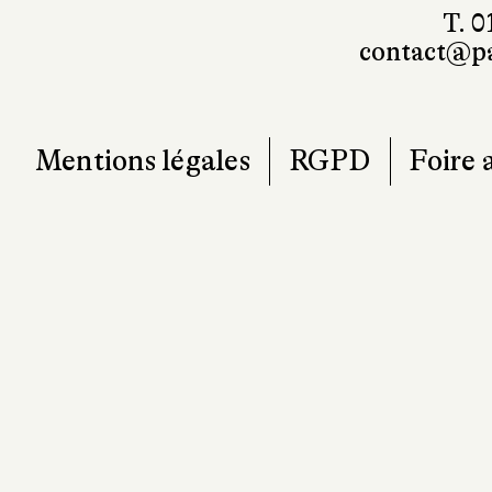
101, r
7
T. 0
contact@pa
Mentions légales
RGPD
Foire 