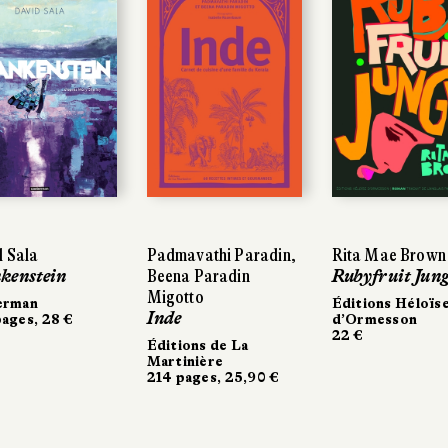
 Sala
 Sala
Padmavathi Paradin,
Padmavathi Paradin,
Rita Mae Brown
Rita Mae Brown
kenstein
kenstein
Beena Paradin
Beena Paradin
Rubyfruit Jung
Rubyfruit Jung
Migotto
Migotto
erman
erman
Éditions Héloïs
Éditions Héloïs
Inde
Inde
ages, 28 €
ages, 28 €
d’Ormesson
d’Ormesson
22 €
22 €
Éditions de La
Éditions de La
Martinière
Martinière
214 pages, 25,90 €
214 pages, 25,90 €