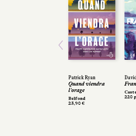
Previous
Patrick Ryan
David
David
Quand viendra
Fran
Fran
l'orage
Cast
Cast
220 p
220 p
Belfond
23,90 €