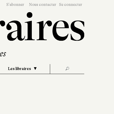
S'abonner
Nous contacter
Se connecter
Les libraires
🔎