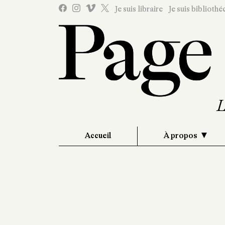
Je suis libraire
Je suis bibliothé
Accueil
À propos