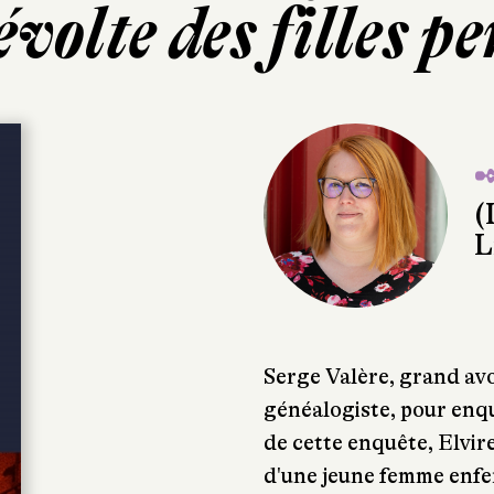
volte des filles p
✒
(
L
Serge Valère, grand av
généalogiste, pour enqu
de cette enquête, Elvire
d'une jeune femme enfer