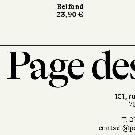
220 pages, 28 €
101, r
7