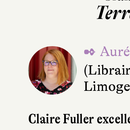
Terr
✒ Aurél
(Librai
Limoge
Claire Fuller excell