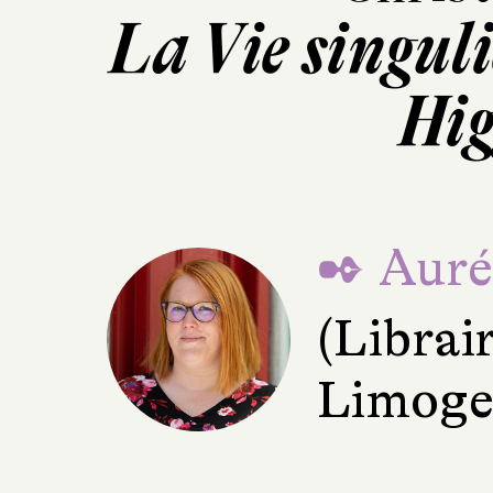
La Vie singul
Hig
✒ Aurél
(Librai
Limoge