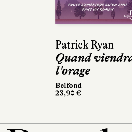
Previous
David Sala
Frankenstein
Casterman
220 pages, 28 €