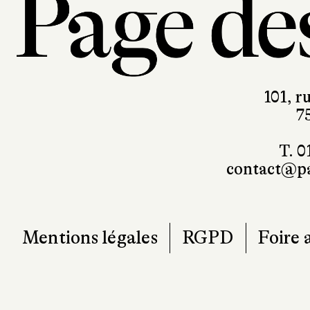
101, r
7
T. 0
contact@pa
Mentions légales
RGPD
Foire 