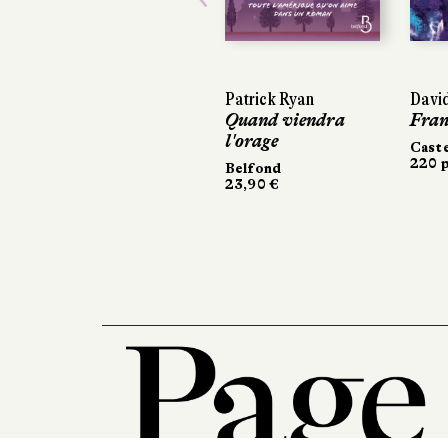
Previous
Patrick Ryan
David
Quand viendra
Fran
l'orage
Cast
220 p
Belfond
23,90 €