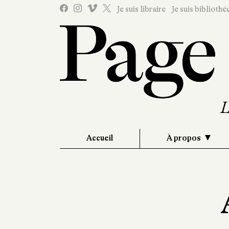
Je suis libraire
Je suis bibliothé
Accueil
À propos