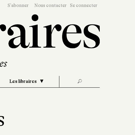
S'abonner
Nous contacter
Se connecter
Les libraires
🔎
s