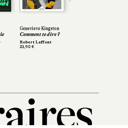
Next
Genevieve Kingston
le
Comment te dire ?
e
Robert Laffont
21,90 €