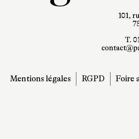
101, r
7
T. 0
contact@pa
Mentions légales
RGPD
Foire 