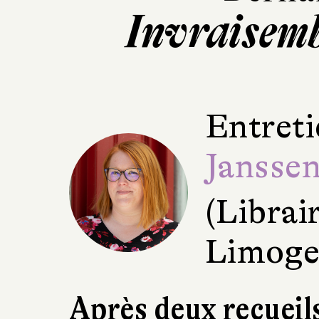
Invraisem
Entreti
Jansse
(Librai
Limoge
Après deux recueil