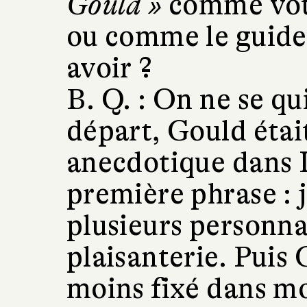
Gould »
comme vot
ou comme le guide
avoir ?
B. Q. :
On ne se qui
départ, Gould étai
anecdotique dans L
première phrase : j
plusieurs personn
plaisanterie. Puis 
moins fixé dans mon