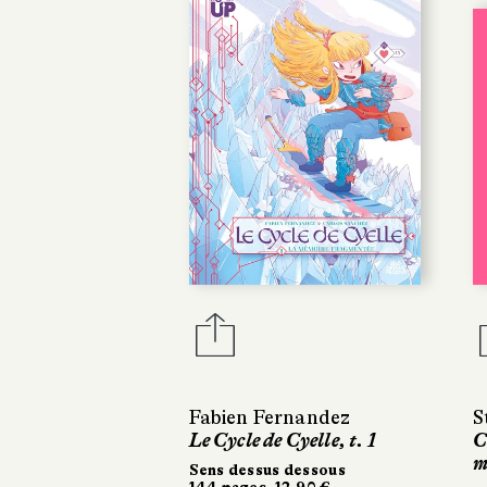
Fabien Fernandez
S
Le Cycle de Cyelle, t. 1
C
m
Sens dessus dessous
144 pages, 12,90 €