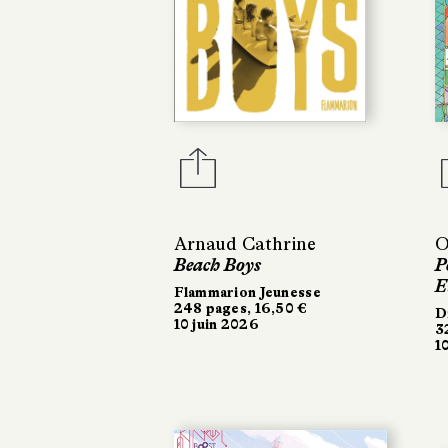
Arnaud Cathrine
O
Beach Boys
P
E
Flammarion Jeunesse
248 pages, 16,50 €
D
10 juin 2026
3
1