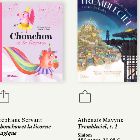
téphane Servant
Athénaïs Mavyne
honchon et la licorne
Trembleciel, t. 1
agique
Slalom
450 pages, 20,95 €