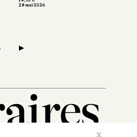
28 mai 2026
▶
6
X