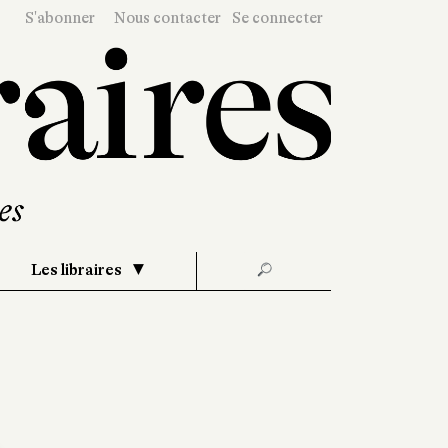
S'abonner
Nous contacter
Se connecter
Les libraires
🔎