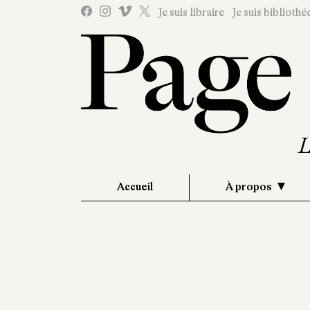
Je suis libraire
Je suis bibliothé
Accueil
À propos