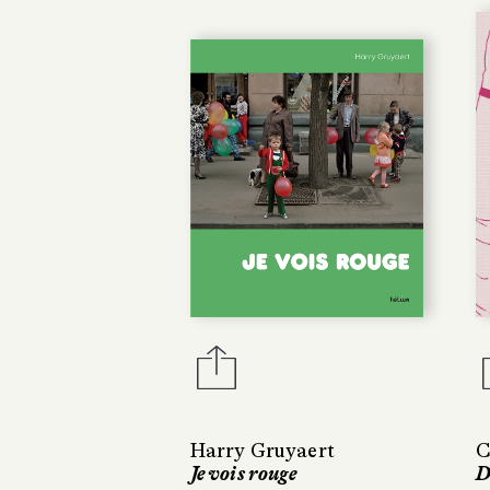
Harry Gruyaert
C
Je vois rouge
D