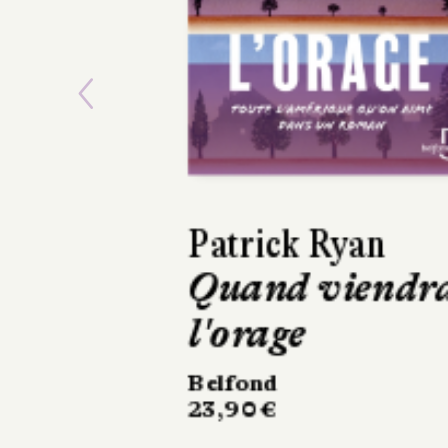
Previous
David Sala
Frankenstein
Casterman
220 pages, 28 €