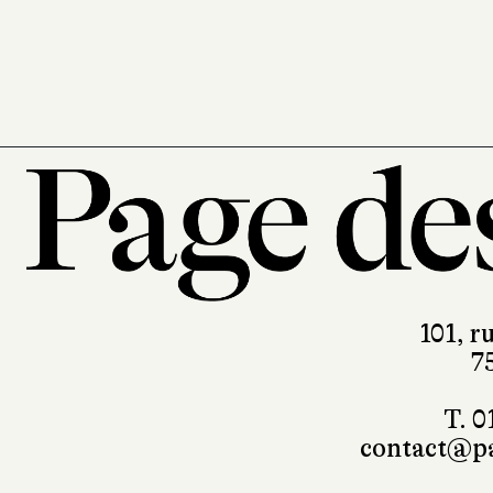
101, r
7
T. 0
contact@pa