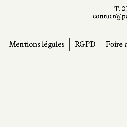
101, r
7
T. 0
contact@pa
Mentions légales
RGPD
Foire 