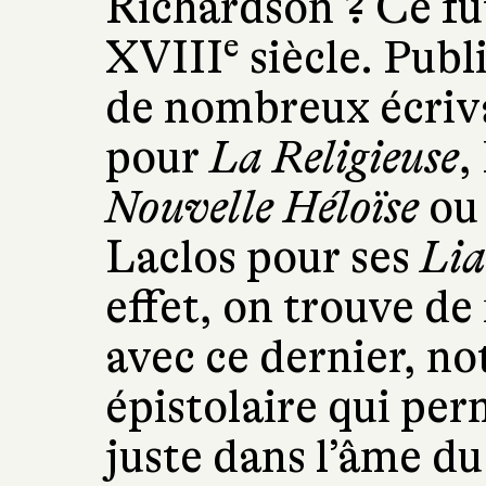
Richardson ? Ce fu
e
XVIII
siècle. Publi
de nombreux écriv
pour
La Religieuse
,
Nouvelle Héloïse
ou 
Laclos pour ses
Lia
effet, on trouve d
avec ce dernier, n
épistolaire qui pe
juste dans l’âme du