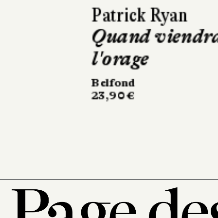
David Sala
Frankenstein
Casterman
220 pages, 28 €