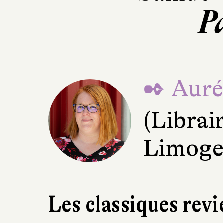
P
✒ Aurél
(Librai
Limoge
Les classiques revi