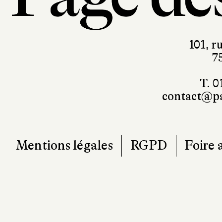
101, r
7
T. 0
contact@pa
Mentions légales
RGPD
Foire 