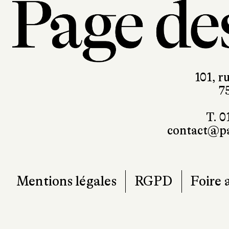
101, r
7
T. 0
contact@pa
Mentions légales
RGPD
Foire 