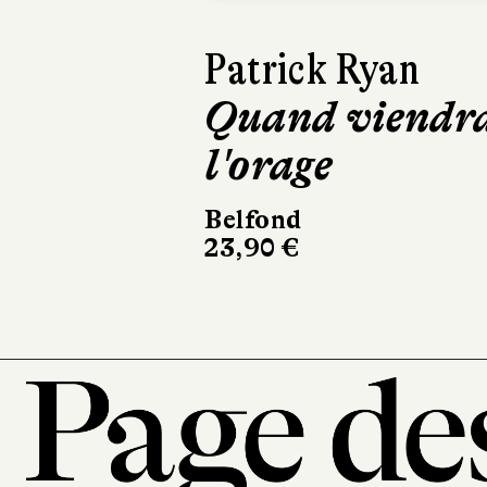
David Sala
Frankenstein
Casterman
220 pages, 28 €