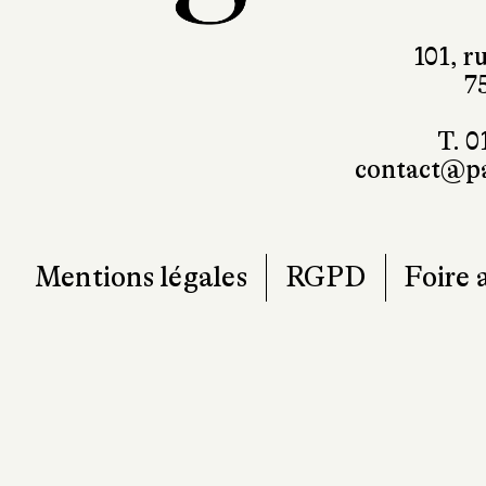
101, r
7
T. 0
contact@pa
Mentions légales
RGPD
Foire 