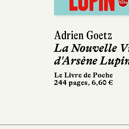
Adrien Goetz
Sophie van der
La Nouvelle V
Linden
d'Arsène Lupi
De terre et de
mer
Le Livre de Poche
244 pages, 6,60 €
Buchet Chastel
160 pages, 14 €