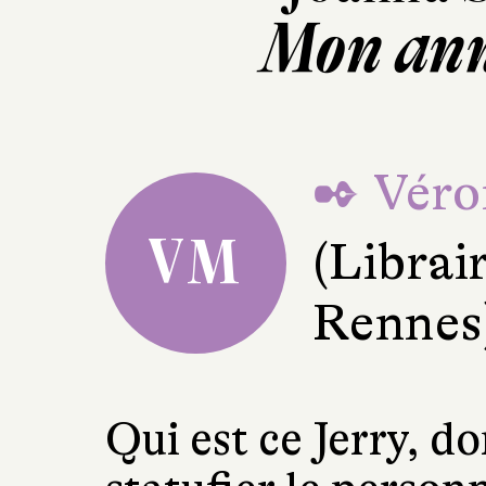
Mon ann
✒ Véro
VM
(Librair
Rennes
Qui est ce Jerry, do