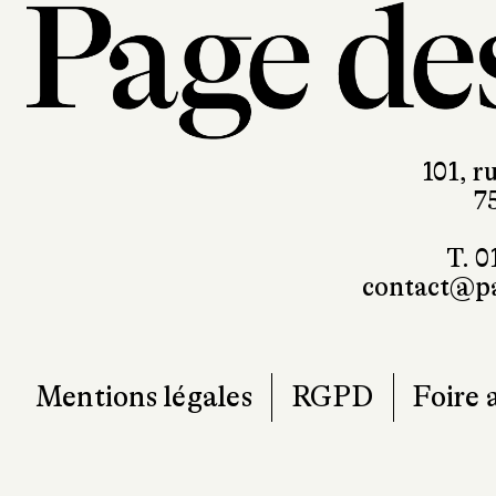
101, r
7
T. 0
contact@pa
Mentions légales
RGPD
Foire 