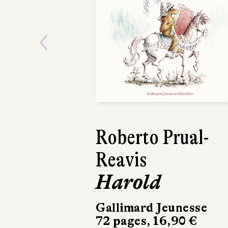
Previous
Roberto Prual-
Jonathan
Reavis
Stutzman
Harold
Petit T-
Gallimard Jeunesse
Qilinn
72 pages, 16,90 €
52 pages, 13,9