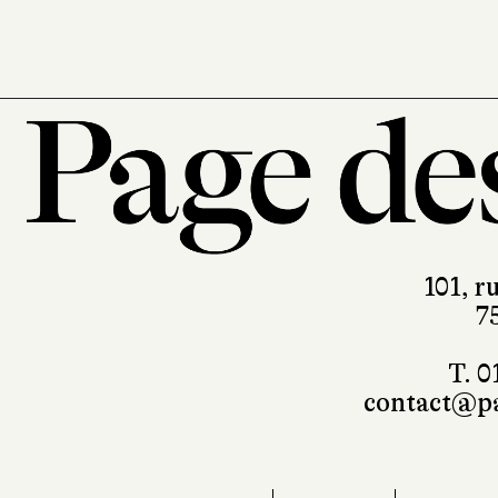
101, r
7
T. 0
contact@pa