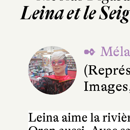
Leina et le Se
✒ Méla
(Représ
Images,
Leina aime la riviè