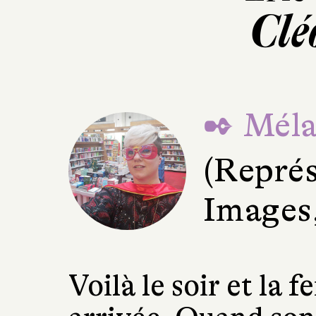
Clé
✒ Méla
(Représ
Images,
Voilà le soir et la