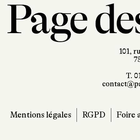
101, r
7
T. 0
contact@pa
Mentions légales
RGPD
Foire 