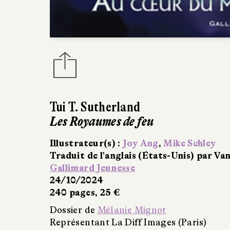
Thibault Guichon-Laurier
Il était une fois... les créatures fan
Illustrateur(s) :
Célia Housset
Fleurus
25/10/2024
48 pages, 21,95 €
Dossier de
Mélanie Mignot