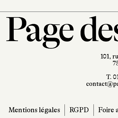
101, r
7
T. 0
contact@pa