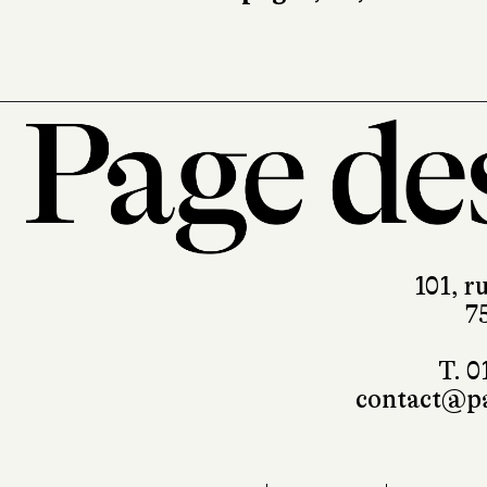
101, r
7
T. 0
contact@pa