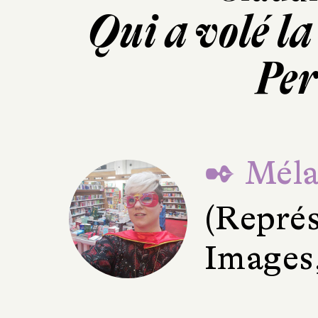
Qui a volé l
Per
✒ Méla
(Représ
Images,