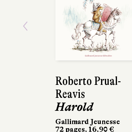
Previous
Roberto Prual-
Jo
Reavis
St
Harold
Pe
Gallimard Jeunesse
Qil
72 pages, 16,90 €
52 