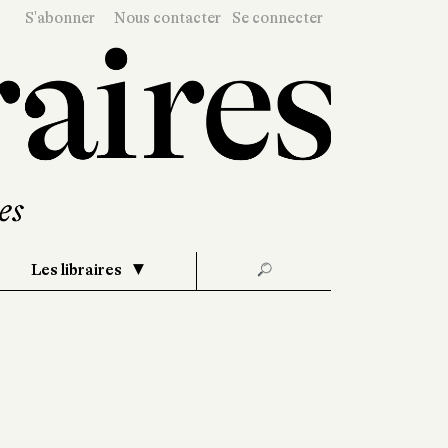
S'abonner
Nous contacter
Se connecter
Les libraires
🔎