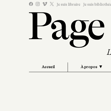
Je suis libraire
Je suis bibliothé
Accueil
À propos