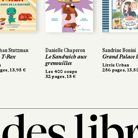
an Stutzman
an Stutzman
Danielle Chaperon
Danielle Chaperon
Sandrine Bonini
Sandrine Bonini
T-Rex
 T-Rex
Le Sandwich aux
Le Sandwich aux
Grand Palace hô
Grand Palace hô
grenouilles
grenouilles
Little Urban
Little Urban
es, 13,95 €
es, 13,95 €
256 pages, 13,50 
256 pages, 13,50 
Les 400 coups
Les 400 coups
32 pages, 15 €
32 pages, 15 €