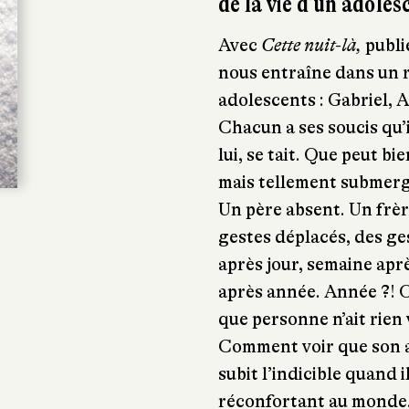
de la vie d’un adoles
Avec
Cette nuit-là,
publi
nous entraîne dans un r
adolescents : Gabriel, 
Chacun a ses soucis qu’
lui, se tait. Que peut b
mais tellement submergée
Un père absent. Un frèr
gestes déplacés, des ges
après jour, semaine apr
après année. Année ?! O
que personne n’ait rien vu
Comment voir que son am
subit l’indicible quand 
réconfortant au monde, 