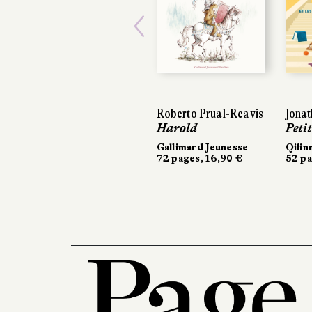
Previous
Roberto Prual-Reavis
Jonath
Jonath
Harold
Petit 
Petit
Gallimard Jeunesse
Qilinn
Qilinn
72 pages, 16,90 €
52 pag
52 pag