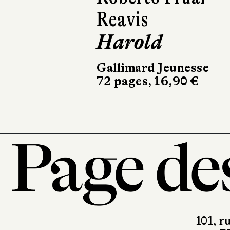
Reavis
St
Harold
Pe
Gallimard Jeunesse
Qil
72 pages, 16,90 €
52 
101, r