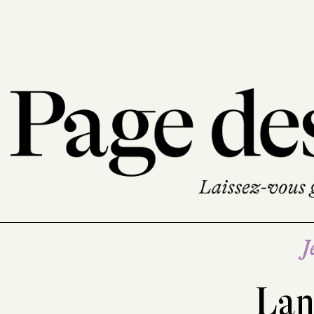
J
Lan