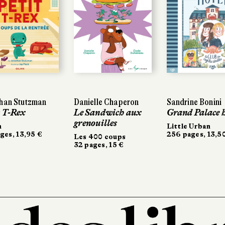
than Stutzman
Danielle Chaperon
Sandrine Bonini
t T-Rex
Le Sandwich aux
Grand Palace h
grenouilles
n
Little Urban
ges, 13,95 €
256 pages, 13,5
Les 400 coups
32 pages, 15 €