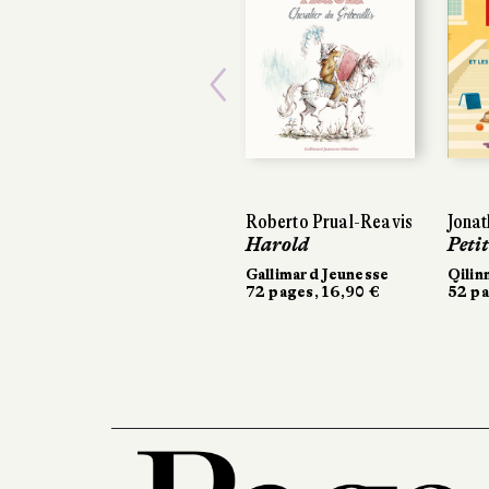
Previous
Roberto Prual-Reavis
Jona
Harold
Peti
Gallimard Jeunesse
Qilin
72 pages, 16,90 €
52 pa