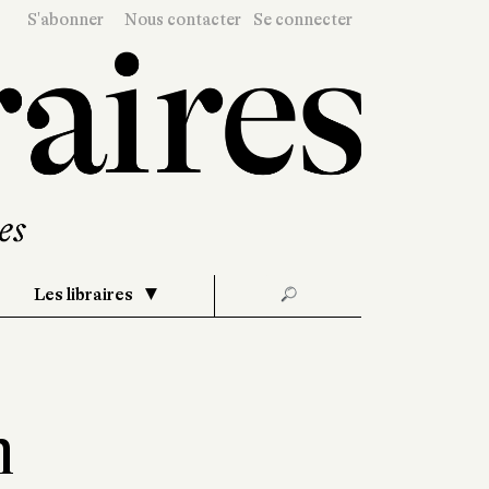
S'abonner
Nous contacter
Se connecter
Les libraires
🔎
n