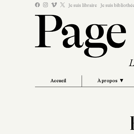
Je suis libraire
Je suis bibliothé
Accueil
À propos