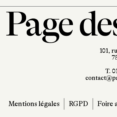
101, r
7
T. 0
contact@pa
Mentions légales
RGPD
Foire 