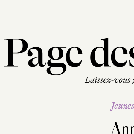
Jeune
Ann