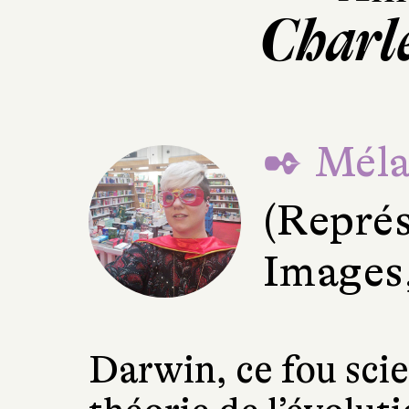
Charl
✒ Méla
(Représ
Images,
Darwin, ce fou scie