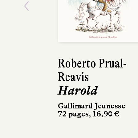
Previous
Roberto Prual-
Jonatha
Reavis
Stutzma
Harold
Petit T
Gallimard Jeunesse
Qilinn
72 pages, 16,90 €
52 pages, 1